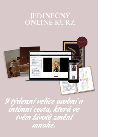
JEDINEČNÝ
ONLINE KURZ
9 týdenní velice osobní a
intimní cesta, která ve
tvém životě změní
mnohé.