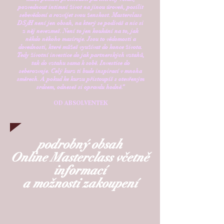
pozvednout intimní život na jinou úroveň, posílit
sebevědomí a rozvíjet svou ženskost. Masterclass
DS
j
H není jen obsah, na který se podíváš a nic si
z něj nevezmeš. Není to jen koukání na to, jak
někdo někoho masíruje. Jsou to vědomosti a
dovednosti, které můžeš využívat do konce života.
Tedy životní investice do jak partnerských vztahů,
tak do vztahu sama k sobě. Investice do
seberozvoje. Celý kurz ti bude inspirací v mnoha
směrech. A pokud ke kurzu přistoupíš s otevřeným
srdcem, odneseš si opravdu hodně.‘‘
OD ABSOLVENTEK
podrobný obsah
Online Masterclass včetně
informací
a možnosti zakoupení