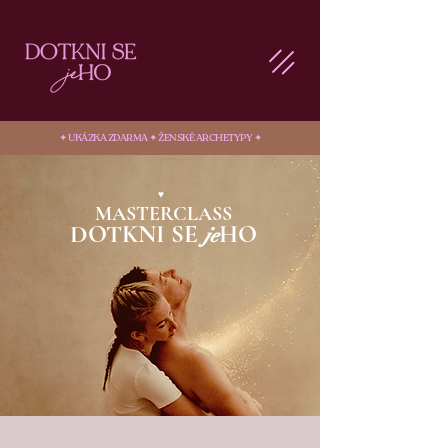
✦ UKÁZKA ZDARMA ✦ ŽENSKÉ ARCHETYPY ✦
♥
MASTERCLASS
DOTKNI SE
HO
je